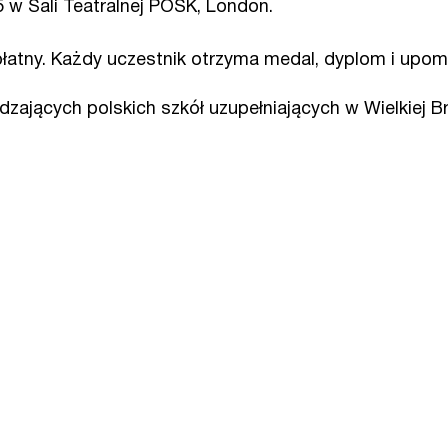
 w Sali Teatralnej POSK, London.
zpłatny. Każdy uczestnik otrzyma medal, dyplom i upomi
ających polskich szkół uzupełniających w Wielkiej B