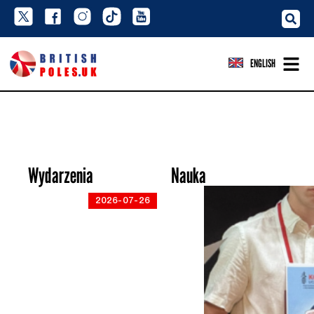
ENGLISH
Wydarzenia
Nauka
2026-07-26
„Pamięć «W» kadrze”.
Konkurs fotograficzny im.
Eugeniusza Lokajskiego –
8. edycja