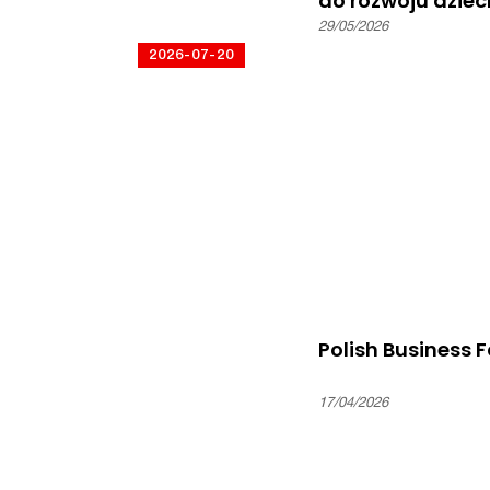
do rozwoju dziec
29/05/2026
2026-07-20
Spotkania rodzinne ze
specjalistami – Lewisham
Polish Centre
Polish Business 
17/04/2026