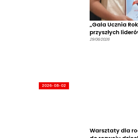
Scena Polska.UK ponownie
„Gala Ucznia Rok
zaprezentuje
przyszłych lider
najwybitniejszy dramat
29/06/2026
Sławomira Mrożka –
„Tango”
2026-08-02
63 DNI I NOCE – Londyn
Śpiewa Piosenki
Powstańcze
Warsztaty dla ro