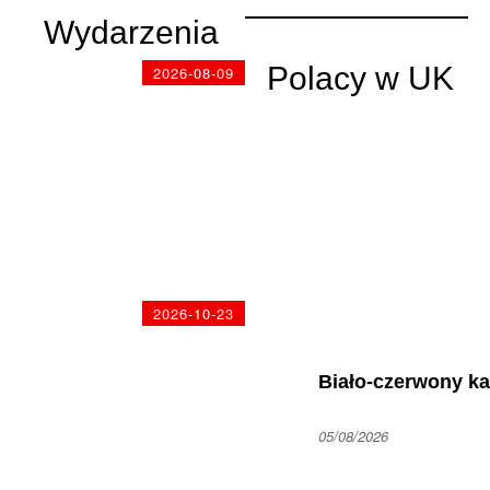
Wydarzenia
Polacy w UK
2026-08-09
Dar Młodzieży
przypłynie do
Wielkiej Brytanii
2026-10-23
Biało-czerwony ka
Stars Night
Awards 2026
05/08/2026
zaprasza do
Liverpool