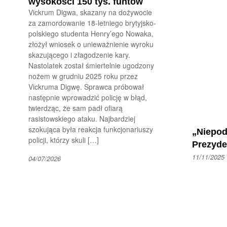
wysokości 150 tys. funtów
Vickrum Digwa, skazany na dożywocie
za zamordowanie 18-letniego brytyjsko-
polskiego studenta Henry’ego Nowaka,
złożył wniosek o unieważnienie wyroku
skazującego i złagodzenie kary.
Nastolatek został śmiertelnie ugodzony
nożem w grudniu 2025 roku przez
Vickruma Digwę. Sprawca próbował
następnie wprowadzić policję w błąd,
twierdząc, że sam padł ofiarą
rasistowskiego ataku. Najbardziej
szokująca była reakcja funkcjonariuszy
„Niepod
policji, którzy skuli […]
Prezyde
11/11/2025
04/07/2026