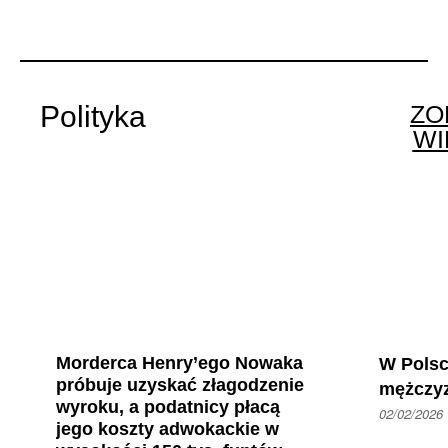
Polityka
ZO
WI
Morderca Henry’ego Nowaka
W Polsc
próbuje uzyskać złagodzenie
mężczy
wyroku, a podatnicy płacą
02/02/2026
jego koszty adwokackie w