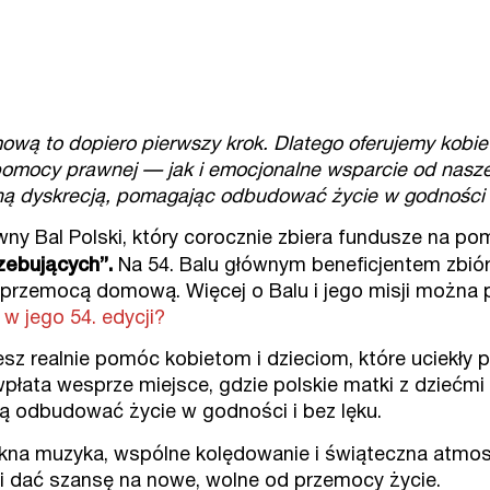
ą to dopiero pierwszy krok. Dlatego oferujemy kobie
pomocy prawnej — jak i emocjonalne wsparcie od nas
ną dyskrecją, pomagając odbudować życie w godności i 
ny Bal Polski, który corocznie zbiera fundusze na p
zebujących”.
Na 54. Balu głównym beneficjentem zbiór
ed przemocą domową. Więcej o Balu i jego misji można
 w jego 54. edycji?
hcesz realnie pomóc kobietom i dzieciom, które uciekł
wpłata wesprze miejsce, gdzie polskie matki z dziećm
ą odbudować życie w godności i bez lęku.
ękna muzyka, wspólne kolędowanie i świąteczna atmos
 i dać szansę na nowe, wolne od przemocy życie.