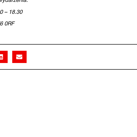
wydarzenia.
0 – 18.30
W6 0RF