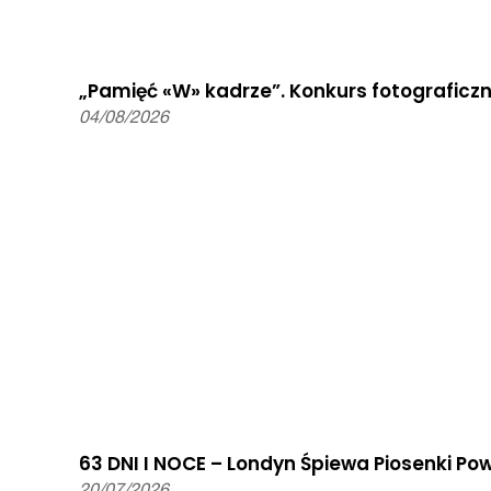
„Pamięć «W» kadrze”. Konkurs fotograficzn
04/08/2026
63 DNI I NOCE – Londyn Śpiewa Piosenki P
20/07/2026