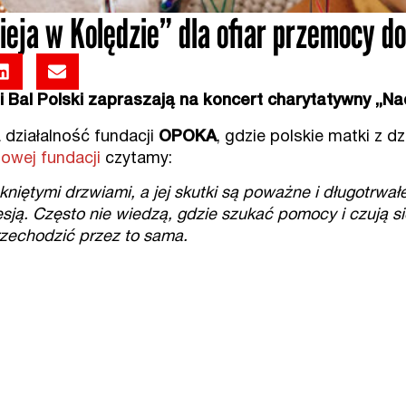
eja w Kolędzie” dla ofiar przemocy 
 Bal Polski zapraszają na koncert charytatywny „Nad
 działalność fundacji
OPOKA
, gdzie polskie matki z 
towej fundacji
czytamy:
tymi drzwiami, a jej skutki są poważne i długotrwałe.
sją. Często nie wiedzą, gdzie szukać pomocy i czują si
rzechodzić przez to sama.