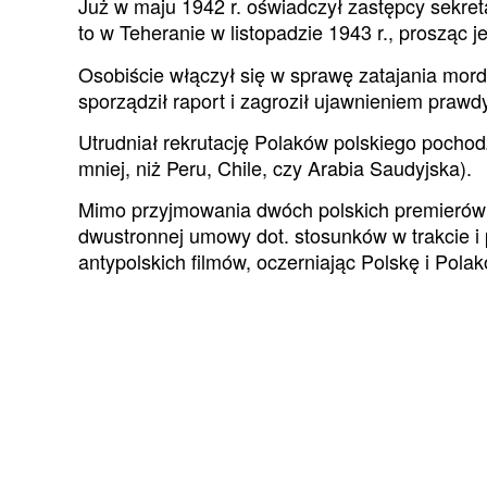
Już w maju 1942 r. oświadczył zastępcy sekret
to w Teheranie w listopadzie 1943 r., prosząc j
Osobiście włączył się w sprawę zatajania mor
sporządził raport i zagroził ujawnieniem prawd
Utrudniał rekrutację Polaków polskiego pochodz
mniej, niż Peru, Chile, czy Arabia Saudyjska).
Mimo przyjmowania dwóch polskich premierów –
dwustronnej umowy dot. stosunków w trakcie i p
antypolskich filmów, oczerniając Polskę i Pol