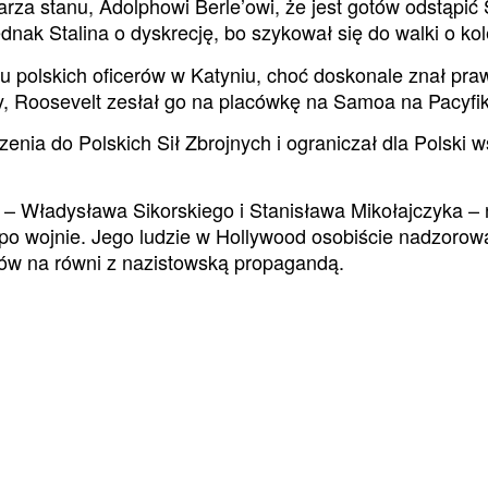
arza stanu, Adolphowi Berle’owi, że jest gotów odstąpić
ednak Stalina o dyskrecję, bo szykował się do walki o ko
du polskich oficerów w Katyniu, choć doskonale znał pr
y, Roosevelt zesłał go na placówkę na Samoa na Pacyfiku
enia do Polskich Sił Zbrojnych i ograniczał dla Polski 
 Władysława Sikorskiego i Stanisława Mikołajczyka – n
o wojnie. Jego ludzie w Hollywood osobiście nadzorowali
aków na równi z nazistowską propagandą.