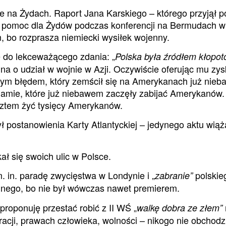
e na Żydach. Raport Jana Karskiego – którego przyjął po
ał pomoc dla Żydów podczas konferencji na Bermudach w 
, bo rozprasza niemiecki wysiłek wojenny.
ę do lekceważącego zdania: „
Polska była źródłem kłopotó
a o udział w wojnie w Azji. Oczywiście oferując mu zyski
rnym błędem, który zemścił się na Amerykanach już ni
namie, które już niebawem zaczęły zabijać Amerykanów
sztem żyć tysięcy Amerykanów.
ł postanowienia Karty Atlantyckiej – jedynego aktu wiąż
ł się swoich ulic w Polsce.
m. in. paradę zwycięstwa w Londynie i „
polskieg
zabranie”
pólnego, bo nie był wówczas nawet premierem.
o proponuję przestać robić z II WŚ „
walkę dobra ze złem”
kracji, prawach człowieka, wolności – nikogo nie obchodz