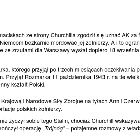
naciskach ze strony Churchilla zgodził się uznać AK za 
 Niemcom bezkarnie mordować jej żołnierzy. A i to ogra
e ze zrzutami dla Warszawy wysłał dopiero 18 września 
arka, którego przyjął po trzech miesiącach oczekiwania 
rzyjął Rozmarka 11 października 1943 r. na tle wielki
ny kształt Polski.
rajową i Narodowe Siły Zbrojne na tyłach Armii Czerw
tacje polskich żołnierzy.
ie życzył sobie tego Stalin, chociaż Churchill wskazyw
kończył operację „
– potajemne rozmowy z władz
Trójnóg”