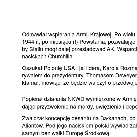
Odmawiał wspierania Armii Krajowej. Po wielu 
1944 r., po miesiącu (!) Powstania, pozwalając
by Stalin mógł dalej prześladować AK. Wsparci
naciskach Churchilla.
Oszukał Polonię USA i jej lidera, Karola Rozm
rywalem do prezydentury, Thomasem Deweyem. P
kłamał, mówiąc, że będzie walczył o przedwojen
Popierał działania NKWD wymierzone w Armię K
dając przyzwolenie na mordy, uwięzienia i depor
Zwalczał koncepcję desantu na Bałkanach, bo n
Aliantów. Pod jego naciskiem polski wywiad za
samym bez walki Europę Środkową.