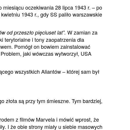
 miesiącu oczekiwania 28 lipca 1943 r. – po
kwietniu 1943 r., gdy SS paliło warszawskie
W zamian za
w od przeszło pięciuset lat”.
 terytorialne i tony zaopatrzenia dla
ebawem. Pomógł on bowiem zainstalować
. Problem, jaki wówczas wytworzył, USA
ącego wszystkich Aliantów – której sam był
o złota są przy tym śmieszne. Tym bardziej,
rodem z filmów Marvela i mówić wprost, że
iły. I że obie strony miały u siebie masowych