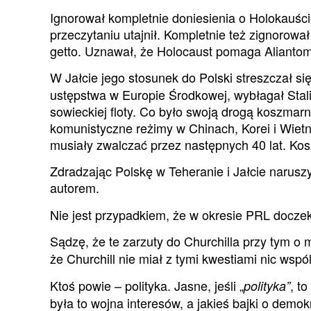
Ignorował kompletnie doniesienia o Holokauści
przeczytaniu utajnił. Kompletnie też zignorow
getto. Uznawał, że Holocaust pomaga Aliantom
W Jałcie jego stosunek do Polski streszczał si
ustępstwa w Europie Środkowej, wybłagał Stalin
sowieckiej floty. Co było swoją drogą koszma
komunistyczne reżimy w Chinach, Korei i Wiet
musiały zwalczać przez następnych 40 lat. Ko
Zdradzając Polskę w Teheranie i Jałcie naruszy
autorem.
Nie jest przypadkiem, że w okresie PRL doczeka
Sądzę, że te zarzuty do Churchilla przy tym o 
że Churchill nie miał z tymi kwestiami nic ws
Ktoś powie – polityka. Jasne, jeśli „
, t
polityka”
była to wojna interesów, a jakieś bajki o demo