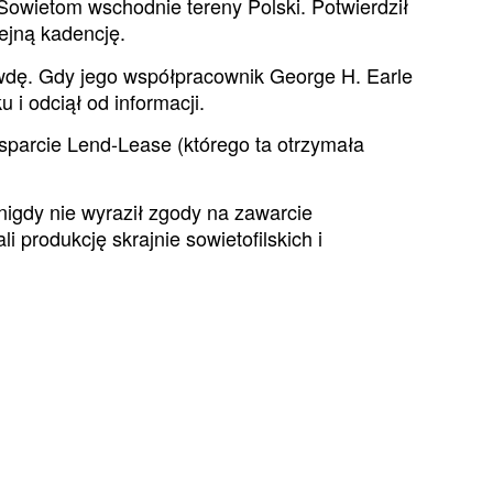
 Sowietom wschodnie tereny Polski. Potwierdził
lejną kadencję.
awdę. Gdy jego współpracownik George H. Earle
 i odciął od informacji.
wsparcie Lend-Lease (którego ta otrzymała
igdy nie wyraził zgody na zawarcie
 produkcję skrajnie sowietofilskich i