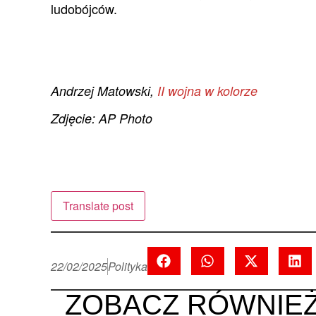
ludobójców.
Andrzej Matowski,
II wojna w kolorze
Zdjęcie: AP Photo
Translate post
22/02/2025
Polityka
ZOBACZ RÓWNIE