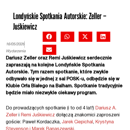
Londyńskie Spotkania Autorskie: Zeller –
Juśkiewicz
16/05/2026
Wydarzenia
Dariusz Zeller oraz Remi Juśkiewicz serdecznie
zapraszają na kolejne Londyńskie Spotkania
Autorskie. Tym razem spotkanie, które zwykle
odbywało się w jednej z sal POSK-u, odbędzie się w
Klubie Orła Białego na Balham. Spotkanie tradycyjnie
będzie miało niezwykle ciekawy program.
Do prowadzących spotkanie (i to od 4 lat!)
Dariusz A.
Zeller
i
Remi Juśkiewicz
dołączą znakomici zaproszeni
goście: Paweł Kordaczka,
Jarek Ciepichal
,
Krystyna
Stevenson i
Marek Banaszewski.