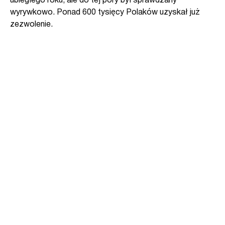
ubiegłego roku, ale do tej pory był sprawdzany
wyrywkowo. Ponad 600 tysięcy Polaków uzyskał już
zezwolenie.