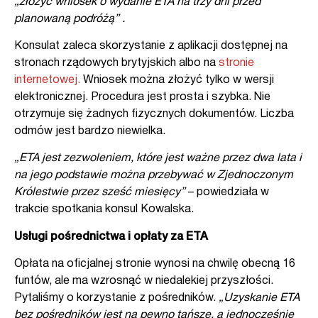
„złożyć wniosek o wydanie ETA na trzy dni przed
planowaną podróżą” .
Konsulat zaleca skorzystanie z aplikacji dostępnej na
stronach rządowych brytyjskich albo na
stronie
internetowej.
Wniosek można złożyć tylko w wersji
elektronicznej. Procedura jest prosta i szybka. Nie
otrzymuje się żadnych fizycznych dokumentów. Liczba
odmów jest bardzo niewielka.
„ETA jest zezwoleniem, które jest ważne przez dwa lata i
na jego podstawie można przebywać w Zjednoczonym
Królestwie przez sześć miesięcy”
– powiedziała w
trakcie spotkania konsul Kowalska.
Usługi pośrednictwa i opłaty za ETA
Opłata na oficjalnej stronie wynosi na chwilę obecną 16
funtów, ale ma wzrosnąć w niedalekiej przyszłości.
Pytaliśmy o korzystanie z pośredników.
„Uzyskanie ETA
bez pośredników jest na pewno tańsze, a jednocześnie