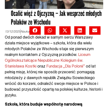
Ocalić więź z Ojczyzną – Jak wesprzeć młodych
Polaków ze Wschodu
13/12/2025
Nauka
Od ponad dwóch dekad w samym sercu Warszawy
działa miejsce wyjątkowe – szkoła, która dla wielu
młodych Polaków ze Wschodu staje się pierwszym
realnym kontaktem z Ojczyzną przodków.
Liceum
Ogólnokształcące Niepubliczne Kolegium św.
Stanisława Kostki
oraz
Fundacja „Dla Polonii”
od lat
pełnią misję, której nie sposób przecenić: pomagają
młodzieży z dawnych republik Związku Sowieckiego
wrócić do korzeni, odnaleźć swoje miejsce w Polsce i
budować przyszłość opartą na polskiej kulturze, historii i
języku.
Szkoła, która buduje wspólnotę narodową