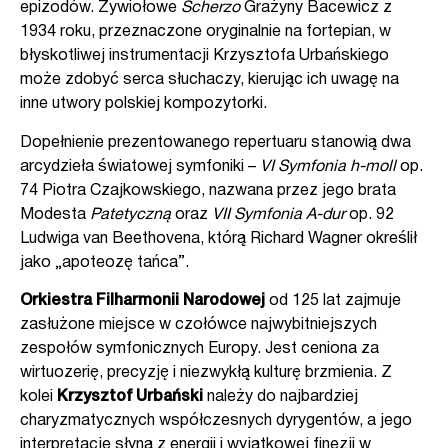
epizodów. Żywiołowe
Scherzo
Grażyny Bacewicz z
1934 roku, przeznaczone oryginalnie na fortepian, w
błyskotliwej instrumentacji Krzysztofa Urbańskiego
może zdobyć serca słuchaczy, kierując ich uwagę na
inne utwory polskiej kompozytorki.
Dopełnienie prezentowanego repertuaru stanowią dwa
arcydzieła światowej symfoniki –
VI Symfonia h-moll
op.
74 Piotra Czajkowskiego, nazwana przez jego brata
Modesta
Patetyczną
oraz
VII Symfonia A-dur
op. 92
Ludwiga van Beethovena, którą Richard Wagner określił
jako „apoteozę tańca”.
Orkiestra Filharmonii Narodowej
od 125 lat zajmuje
zasłużone miejsce w czołówce najwybitniejszych
zespołów symfonicznych Europy. Jest ceniona za
wirtuozerię, precyzję i niezwykłą kulturę brzmienia. Z
kolei
Krzysztof Urbański
należy do najbardziej
charyzmatycznych współczesnych dyrygentów, a jego
interpretacje słyną z energii i wyjątkowej finezji w