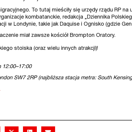
gracyjnego. To tutaj mieściły się urzędy rządu RP na
rganizacje kombatanckie, redakcja „Dziennika Polskiego
acji w Londynie, takie jak Daquise i Ognisko (gdzie Gen
aczenie miał zawsze kościół Brompton Oratory.
go stoiska (oraz wielu innych atrakcji)!
h 12:00–17:00
n SW7 2RP (najbliższa stacja metra: South Kensington –
.