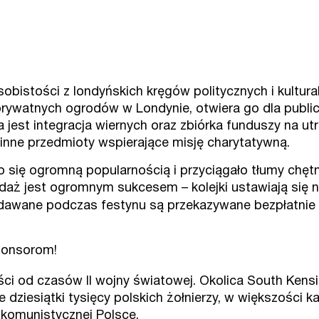
bistości z londyńskich kręgów politycznych i kultura
prywatnych ogrodów w Londynie, otwiera go dla public
jest integracja wiernych oraz zbiórka funduszy na ut
 i inne przedmioty wspierające misję charytatywną.
o się ogromną popularnością i przyciągało tłumy chę
daż jest ogromnym sukcesem – kolejki ustawiają się 
dawane podczas festynu są przekazywane bezpłatnie p
ponsorom!
ści od czasów II wojny światowej. Okolica South Kensi
 dziesiątki tysięcy polskich żołnierzy, w większości 
w komunistycznej Polsce.