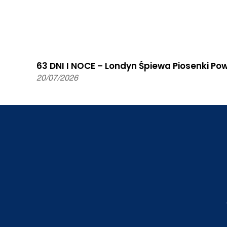
63 DNI I NOCE – Londyn Śpiewa Piosenki P
20/07/2026