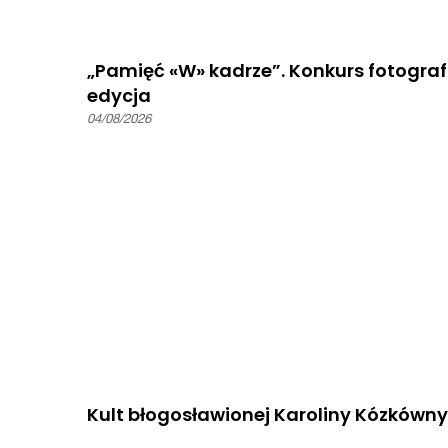
„Pamięć «W» kadrze”. Konkurs fotografi
edycja
04/08/2026
Kult błogosławionej Karoliny Kózkówny