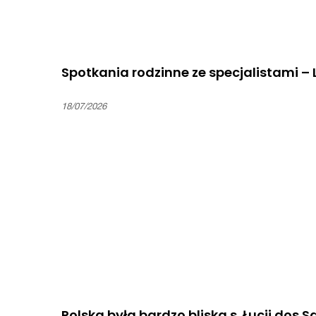
Spotkania rodzinne ze specjalistami –
18/07/2026
Polska była bardzo bliska s. Łucji dos S