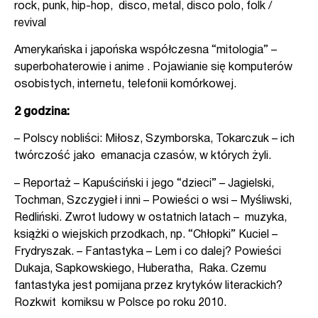
rock, punk, hip-hop, disco, metal, disco polo, folk /
revival
Amerykańska i japońska współczesna “mitologia” –
superbohaterowie i anime . Pojawianie się komputerów
osobistych, internetu, telefonii komórkowej.
2 godzina:
– Polscy nobliści: Miłosz, Szymborska, Tokarczuk – ich
twórczość jako emanacja czasów, w których żyli.
– Reportaż – Kapuściński i jego “dzieci” – Jagielski,
Tochman, Szczygieł i inni – Powieści o wsi – Myśliwski,
Redliński. Zwrot ludowy w ostatnich latach – muzyka,
książki o wiejskich przodkach, np. “Chłopki” Kuciel –
Frydryszak. – Fantastyka – Lem i co dalej? Powieści
Dukaja, Sapkowskiego, Huberatha, Raka. Czemu
fantastyka jest pomijana przez krytyków literackich?
Rozkwit komiksu w Polsce po roku 2010.