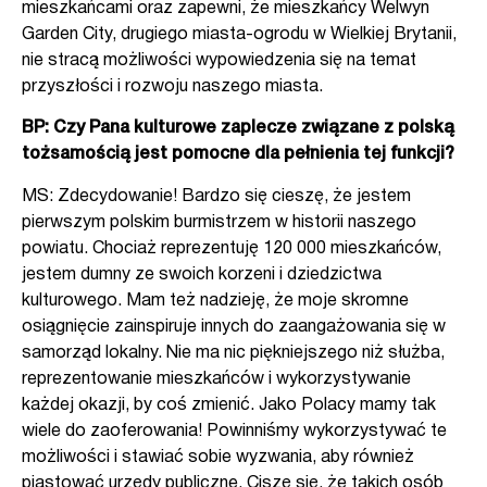
mieszkańcami oraz zapewni, że mieszkańcy Welwyn
Garden City, drugiego miasta-ogrodu w Wielkiej Brytanii,
nie stracą możliwości wypowiedzenia się na temat
przyszłości i rozwoju naszego miasta.
BP: Czy Pana kulturowe zaplecze związane z polską
tożsamością jest pomocne dla pełnienia tej funkcji?
MS: Zdecydowanie! Bardzo się cieszę, że jestem
pierwszym polskim burmistrzem w historii naszego
powiatu. Chociaż reprezentuję 120 000 mieszkańców,
jestem dumny ze swoich korzeni i dziedzictwa
kulturowego. Mam też nadzieję, że moje skromne
osiągnięcie zainspiruje innych do zaangażowania się w
samorząd lokalny. Nie ma nic piękniejszego niż służba,
reprezentowanie mieszkańców i wykorzystywanie
każdej okazji, by coś zmienić. Jako Polacy mamy tak
wiele do zaoferowania! Powinniśmy wykorzystywać te
możliwości i stawiać sobie wyzwania, aby również
piastować urzędy publiczne. Ciszę się, że takich osób